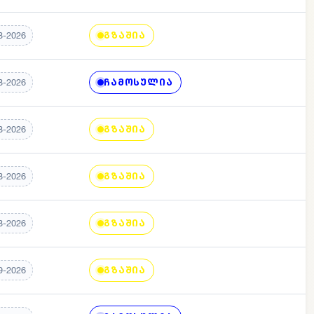
ᲒᲖᲐᲨᲘᲐ
8-2026
ᲩᲐᲛᲝᲡᲣᲚᲘᲐ
8-2026
ᲒᲖᲐᲨᲘᲐ
8-2026
ᲒᲖᲐᲨᲘᲐ
8-2026
ᲒᲖᲐᲨᲘᲐ
8-2026
ᲒᲖᲐᲨᲘᲐ
9-2026