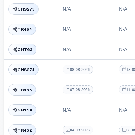
N/A
N/A
CHS275
N/A
N/A
TR454
N/A
N/A
CHT63
08-08-2026
18-0
CHS274
07-08-2026
11-0
TR453
N/A
N/A
GR154
04-08-2026
08-0
TR452