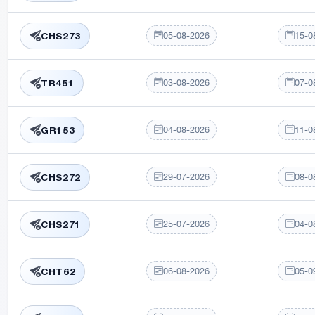
05-08-2026
15-0
CHS273
03-08-2026
07-0
TR451
04-08-2026
11-0
GR153
29-07-2026
08-0
CHS272
25-07-2026
04-0
CHS271
06-08-2026
05-0
CHT62