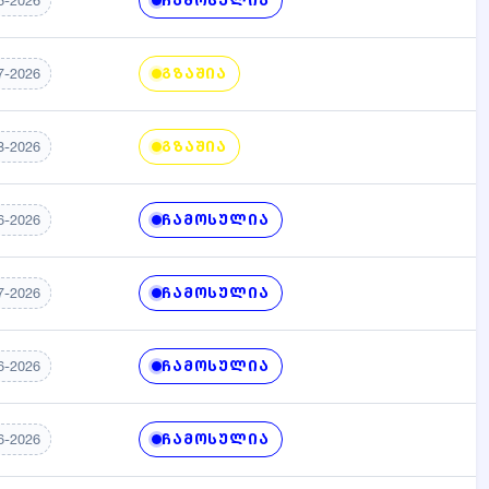
ᲩᲐᲛᲝᲡᲣᲚᲘᲐ
6-2026
ᲒᲖᲐᲨᲘᲐ
7-2026
ᲒᲖᲐᲨᲘᲐ
8-2026
ᲩᲐᲛᲝᲡᲣᲚᲘᲐ
6-2026
ᲩᲐᲛᲝᲡᲣᲚᲘᲐ
7-2026
ᲩᲐᲛᲝᲡᲣᲚᲘᲐ
6-2026
ᲩᲐᲛᲝᲡᲣᲚᲘᲐ
6-2026