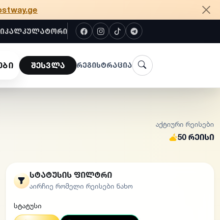
ostway.ge
ი
კალკულატორი
ები
შესვლა
რეგისტრაცია
აქტიური რეისები
50 რეისი
სტატუსის ფილტრი
აირჩიე რომელი რეისები ნახო
სტატუსი