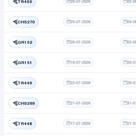
29-07-2026
02-0
TR450
25-07-2026
04-0
CHS270
26-07-2026
02-0
GR152
19-07-2026
26-0
GR151
22-07-2026
26-0
TR449
21-07-2026
31-0
CHS269
17-07-2026
21-0
TR448