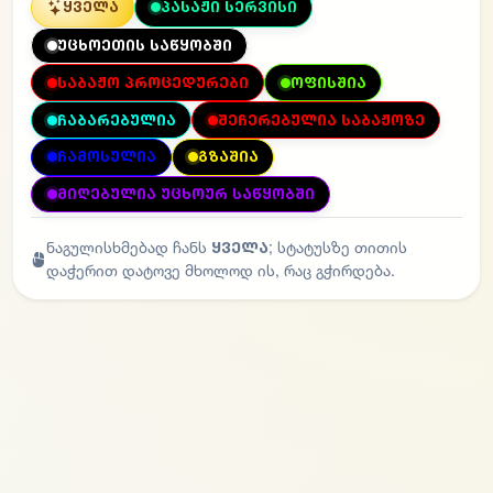
ყველა
პასაჟი სერვისი
უცხოეთის საწყობში
საბაჟო პროცედურები
ოფისშია
ჩაბარებულია
შეჩერებულია საბაჟოზე
ჩამოსულია
გზაშია
მიღებულია უცხოურ საწყობში
ნაგულისხმებად ჩანს
ყველა
; სტატუსზე თითის
დაჭერით დატოვე მხოლოდ ის, რაც გჭირდება.